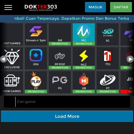
Beranda
MASUK
DAFTAR
kad Kembali Cuan Terpercaya. Dapatkan Promo Dan Bonus Terbaik 
Sports
BARU
PROMO
Live Casino
BARU
SM
MG
PS
Stream n' Spin
5G
IDNPoker
BARU
HOT GAMES
PROMOTION
PROMOTION
Slots
PROMO
PP POP
TTG
IDN
NLC
SG
IDNLIVE
EXCLUSIVE
BARU
PROMOTION
PROMOTION
PROMO
Stream N Spin
PG
PT
PP
HB
JILI
NEW GAMES
Arcade
PROMOTION
PROMOTION
PROMOTION
NE
PROMO
Table Games
Load More
Lottery
BARU
PROMO
Referral